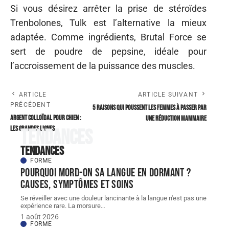
Si vous désirez arrêter la prise de stéroïdes
Trenbolones, Tulk est l’alternative la mieux
adaptée. Comme ingrédients, Brutal Force se
sert de poudre de pepsine, idéale pour
l’accroissement de la puissance des muscles.
ARTICLE
ARTICLE SUIVANT
PRÉCÉDENT
5 raisons qui poussent les femmes à passer par
Argent colloïdal pour chien :
une réduction mammaire
Les grandes lignes
Tendances
Tendances
FORME
Pourquoi mord-on sa langue en dormant ?
Causes, symptômes et soins
Se réveiller avec une douleur lancinante à la langue n'est pas une
expérience rare. La morsure
…
1 août 2026
FORME