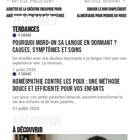
ARTICLE PRÉCÉDENT
ARTICLE SUIVANT
Acheter de la créatine creapure pour
Choisir le bon complément
améliorer vos performances sportives
alimentaire pour perdre du poids
Tendances
Tendances
FORME
Pourquoi mord-on sa langue en dormant ?
Causes, symptômes et soins
Se réveiller avec une douleur lancinante à la langue n'est pas une
expérience rare. La morsure
…
1 août 2026
FORME
Homéopathie contre les poux : une méthode
douce et efficiente pour vos enfants
Les poux, ces petits parasites tenaces, peuvent transformer la
vie des enfants et de leurs parents
…
31 juillet 2026
À découvrir
À découvrir