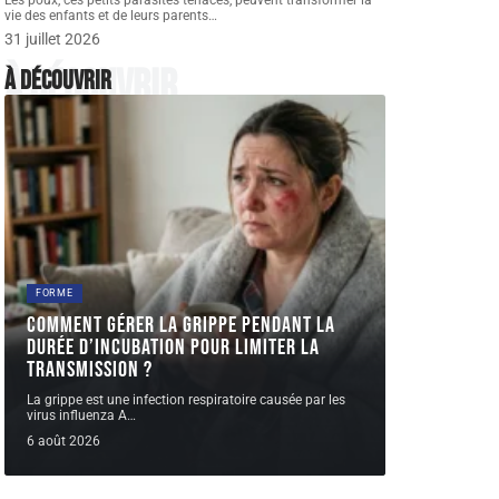
Les poux, ces petits parasites tenaces, peuvent transformer la
vie des enfants et de leurs parents
…
31 juillet 2026
À découvrir
À découvrir
FORME
Comment gérer la grippe pendant la
durée d’incubation pour limiter la
transmission ?
La grippe est une infection respiratoire causée par les
virus influenza A
…
6 août 2026