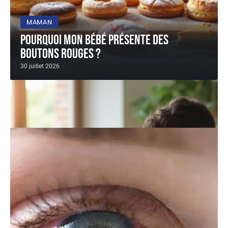
MAMAN
Pourquoi mon bébé présente des
boutons rouges ?
PATHOLOGIES
30 juillet 2026
Aliments à éviter pour diabète : liste et
conseils pour une meilleure santé!
22 grammes de sucre dans un yaourt « allégé ». Un
soda
…
29 juillet 2026