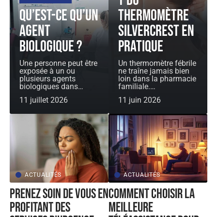
t du
Qu’est-ce qu’un
thermomètre
agent
Silvercrest en
biologique ?
pratique
Une personne peut être
Un thermomètre fébrile
exposée à un ou
ne traîne jamais bien
plusieurs agents
loin dans la pharmacie
biologiques dans
…
familiale.
…
11 juillet 2026
11 juin 2026
ACTUALITÉS
ACTUALITÉS
Prenez soin de vous en
Comment choisir la
profitant des
meilleure