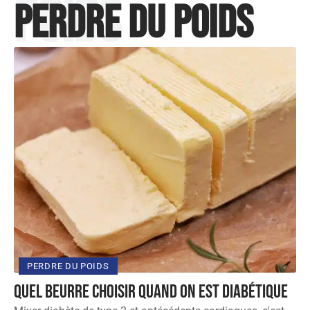
poids
Perdre du poids
PERDRE DU POIDS
Quel beurre choisir quand on est diabétique