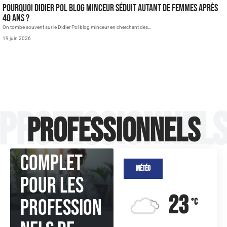
Pourquoi Didier Pol Blog Minceur séduit autant de femmes après
40 ans ?
On tombe souvent sur le Didier Pol blog minceur en cherchant des
…
19 juin 2026
PROFESSIONNELS
Numéro
Professionnel
FINESS :
Professionnels
guide
complet
Météo
pour les
23
profession
°C