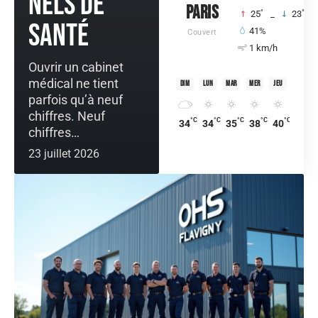
nels de
Paris
°
°
25
_
23
santé
41%
Couvert
1 km/h
Ouvrir un cabinet
médical ne tient
dim
lun
mar
mer
jeu
parfois qu’à neuf
chiffres. Neuf
°C
°C
°C
°C
°C
34
34
35
38
40
chiffres
…
23 juillet 2026