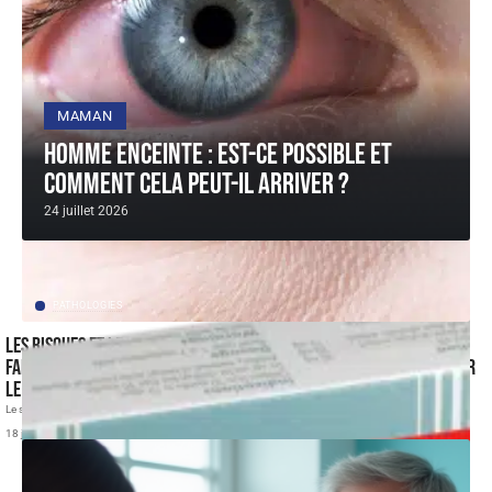
MAMAN
Homme enceinte : est-ce possible et
comment cela peut-il arriver ?
24 juillet 2026
PATHOLOGIES
Les risques et les conséquences d’un sperme dans l’oeil : que
faire, comment le soulager et minimiser le risque de contracter
le vih et les ist ?
Le sperme est un liquide qui sort du pénis des hommes généralement
…
18 juillet 2026