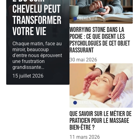
chevelu peut
transformer
SÉRÉNITÉ
votre vie
Worrying Stone dans la
poche : ce que disent les
psychologues de cet objet
Chaque matin, face au
rassurant
miroir, beaucoup
d'entre nous éprouvent
30 mai 2026
une frustration
grandissante
…
15 juillet 2026
SÉRÉNITÉ
Que savoir sur le métier de
praticien pour le massage
bien-être ?
11 mars 2026