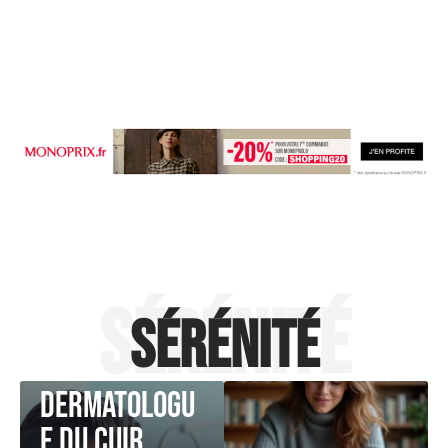
Sérénité
Sérénité
SÉRÉNITÉ
Comment un
dermatologu
e du cuir