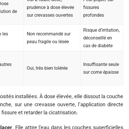
Dose
prudence à dose élevée
fissures
lution de
sur crevasses ouvertes
profondes
Risque d’irritation,
n les
Non recommandé sur
déconseillé en
peau fragile ou lésée
cas de diabète
autres
Insuffisante seule
Oui, très bien tolérée
sur corne épaisse
losités installées. À dose élevée, elle dissout la couche
he, sur une crevasse ouverte, l’application directe
fissure et retarder la cicatrisation.
lacer
. Elle attire l’eau dans les couches superficielles