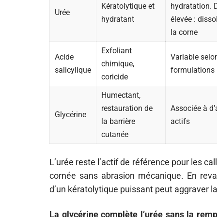
Kératolytique et
hydratation. 
Urée
hydratant
élevée : disso
la corne
Exfoliant
Acide
Variable selo
chimique,
salicylique
formulations
coricide
Humectant,
restauration de
Associée à d’
Glycérine
la barrière
actifs
cutanée
L’urée reste l’actif de référence pour les cal
cornée sans abrasion mécanique. En revanc
d’un kératolytique puissant peut aggraver la 
La glycérine complète l’urée sans la remp