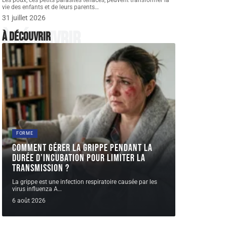
Les poux, ces petits parasites tenaces, peuvent transformer la
vie des enfants et de leurs parents
…
31 juillet 2026
À découvrir
À découvrir
FORME
Comment gérer la grippe pendant la
durée d’incubation pour limiter la
transmission ?
La grippe est une infection respiratoire causée par les
virus influenza A
…
6 août 2026