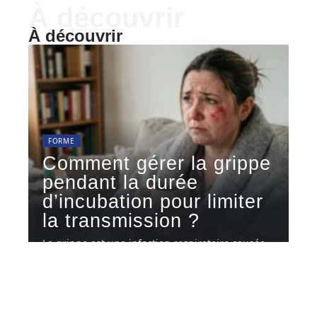
À découvrir
À découvrir
FORME
Comment gérer la grippe
pendant la durée
d’incubation pour limiter
la transmission ?
La grippe est une infection respiratoire causée
par les virus influenza A
…
6 août 2026