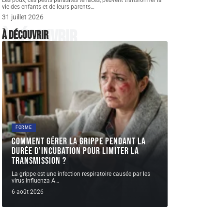
Les poux, ces petits parasites tenaces, peuvent transformer la
vie des enfants et de leurs parents
…
31 juillet 2026
À découvrir
À découvrir
FORME
Comment gérer la grippe pendant la
durée d’incubation pour limiter la
transmission ?
La grippe est une infection respiratoire causée par les
virus influenza A
…
6 août 2026