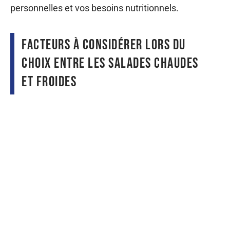
présentent des avantages spécifiques dans la
perte de poids, vous devez néanmoins tenir
compte de divers facteurs lors du choix de vos
salades.
Le premier critère à considérer est l’effet
thermique. Les salades froides ont un effet
rafraîchissant sur le corps, ce qui peut être
bénéfique pendant les mois chauds d’été. Les
salades chaudes, en revanche, peuvent
réchauffer le corps et vous donner une
sensation de confort durant les mois les plus
froids. Le choix entre les salades chaudes et
froides dépend donc des conditions climatiques.
De plus, les salades froides peuvent être plus