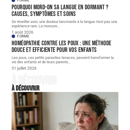
Comment gérer la grippe
pendant la durée d’incubation
pour limiter la transmission ?
La grippe est une infection respiratoire causée par les
virus influenza A
…
6 août 2026
Contact
Mentions légales
Sitemap
© 2025 | francexpat-sante.com