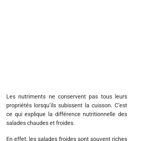
Les nutriments ne conservent pas tous leurs
propriétés lorsqu’ils subissent la cuisson. C’est
ce qui explique la différence nutritionnelle des
salades chaudes et froides.
En effet, les salades froides sont souvent riches
en vitamines et en enzymes, car les légumes
crus conservent leur teneur en nutriments.
Cependant, certaines vitamines, comme la
vitamine C, peuvent être altérées par la chaleur
lors de la préparation des salades chaudes. D’un
autre côté, les salades chaudes peuvent être
une excellente source de fibres solubles, car les
légumes cuits sont plus faciles à digérer et
peuvent aider à réguler le transit intestinal.