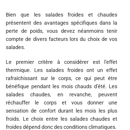
faciles à digérer, car les légumes crus sont
riches en enzymes naturelles qui facilitent la
digestion. Cependant, certaines personnes
peuvent avoir du mal à digérer les légumes crus
et peuvent préférer les légumes cuits dans les
salades chaudes. Il est de ce fait important de
choisir ce qui vous convient le mieux sur le plan
digestif.
ARTICLE
ARTICLE SUIVANT
PRÉCÉDENT
Comment choisir les bons compléments alimentaires
Comment faire une greffe
pour une perte de poids efficace ?
capillaire HST ?
Tendances
Tendances
FORME
Pourquoi mord-on sa langue en dormant ?
Causes, symptômes et soins