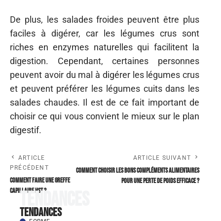
Se réveiller avec une douleur lancinante à la langue n'est pas une
expérience rare. La morsure
…
1 août 2026
FORME
Homéopathie contre les poux : une méthode
douce et efficiente pour vos enfants
Les poux, ces petits parasites tenaces, peuvent transformer la
vie des enfants et de leurs parents
…
31 juillet 2026
À découvrir
À découvrir
FORME