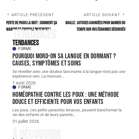
ARTICLE PRÉCÉDENT
ARTICLE SUIVANT
Perte de poids la nuit : comment ça
Mailiz : astuces avancées pour gagner du
marche et conseils pratiques !
temps sur vos échanges sécurisés
Tendances
Tendances
FORME
Pourquoi mord-on sa langue en dormant ?
Causes, symptômes et soins
Se réveiller avec une douleur lancinante à la langue n'est pas une
expérience rare. La morsure
…
1 août 2026
FORME
Homéopathie contre les poux : une méthode
douce et efficiente pour vos enfants
Les poux, ces petits parasites tenaces, peuvent transformer la
vie des enfants et de leurs parents
…
31 juillet 2026
À découvrir