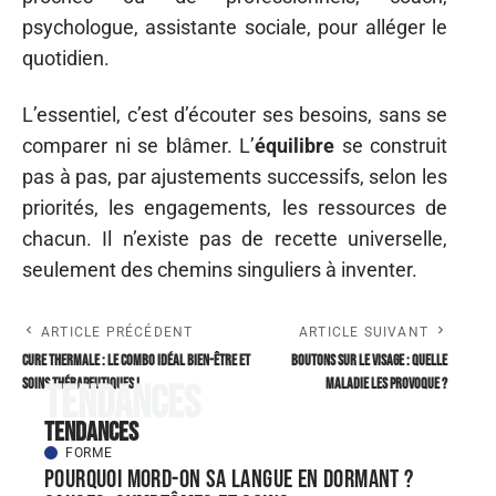
psychologue, assistante sociale, pour alléger le
quotidien.
L’essentiel, c’est d’écouter ses besoins, sans se
comparer ni se blâmer. L’
équilibre
se construit
pas à pas, par ajustements successifs, selon les
priorités, les engagements, les ressources de
chacun. Il n’existe pas de recette universelle,
seulement des chemins singuliers à inventer.
ARTICLE PRÉCÉDENT
ARTICLE SUIVANT
Cure thermale : le combo idéal bien-être et
Boutons sur le visage : quelle
soins thérapeutiques !
maladie les provoque ?
Tendances
Tendances
FORME
Pourquoi mord-on sa langue en dormant ?