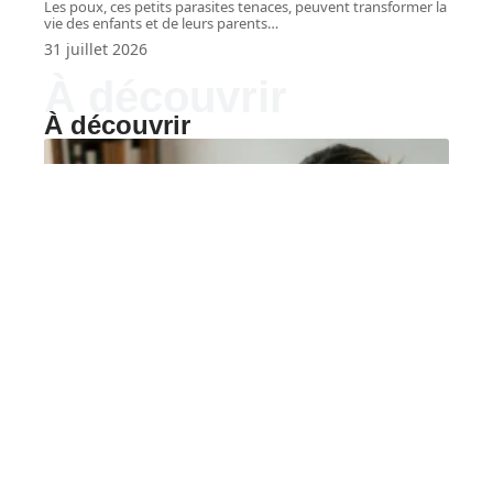
Les poux, ces petits parasites tenaces, peuvent transformer la
vie des enfants et de leurs parents
…
31 juillet 2026
À découvrir
À découvrir
FORME
Comment gérer la grippe
pendant la durée
d’incubation pour limiter
la transmission ?
La grippe est une infection respiratoire causée
par les virus influenza A
…