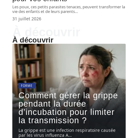
Les poux, ces petits parasites tenaces, peuvent transformer la
vie des enfants et de leurs parents
…
31 juillet 2026
À découvrir
À découvrir
FORME
Comment gérer la grippe
pendant la durée
d’incubation pour limiter
la transmission ?
La grippe est une infection respiratoire causée
par les virus influenza A
…