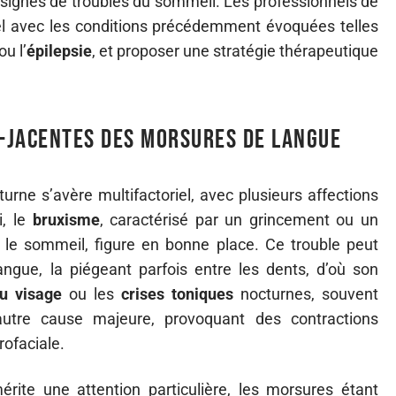
 signes de troubles du sommeil. Les professionnels de
uel avec les conditions précédemment évoquées telles
ou l’
épilepsie
, et proposer une stratégie thérapeutique
-jacentes des morsures de langue
urne s’avère multifactoriel, avec plusieurs affections
i, le
bruxisme
, caractérisé par un grincement ou un
 le sommeil, figure en bonne place. Ce trouble peut
angue, la piégeant parfois entre les dents, d’où son
u visage
ou les
crises toniques
nocturnes, souvent
 autre cause majeure, provoquant des contractions
rofaciale.
rite une attention particulière, les morsures étant