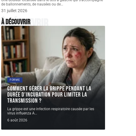
Une douleur localisée dans le dos à gauche qui s'accompagne
de ballonnements, de nausées ou de
…
31 juillet 2026
À découvrir
À découvrir
FORME
Comment gérer la grippe pendant la
durée d’incubation pour limiter la
transmission ?
La grippe est une infection respiratoire causée par les
virus influenza A
…
6 août 2026