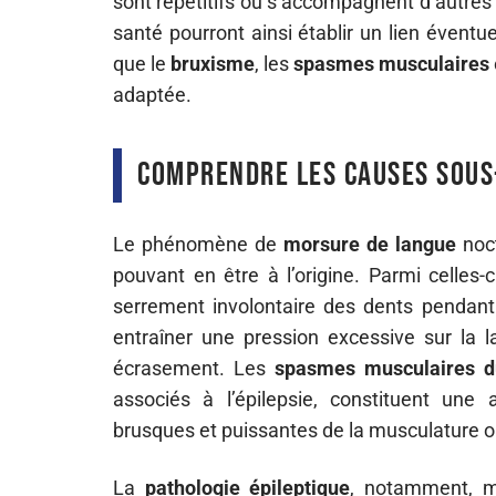
sont répétitifs ou s’accompagnent d’autres
santé pourront ainsi établir un lien évent
que le
bruxisme
, les
spasmes musculaires
adaptée.
Comprendre les causes sous
Le phénomène de
morsure de langue
noct
pouvant en être à l’origine. Parmi celles-c
serrement involontaire des dents pendant
entraîner une pression excessive sur la l
écrasement. Les
spasmes musculaires d
associés à l’épilepsie, constituent une
brusques et puissantes de la musculature o
La
pathologie épileptique
, notamment, mé