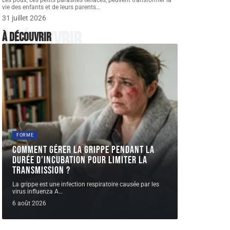
Les poux, ces petits parasites tenaces, peuvent transformer la
vie des enfants et de leurs parents
…
31 juillet 2026
À découvrir
À découvrir
FORME
Comment gérer la grippe pendant la
durée d’incubation pour limiter la
transmission ?
La grippe est une infection respiratoire causée par les
virus influenza A
…
6 août 2026