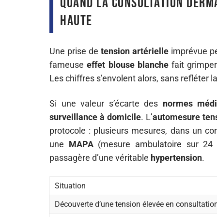
Quand la consultation derm
haute
Une prise de
tension artérielle
imprévue peu
fameuse
effet blouse blanche
fait grimper
Les chiffres s’envolent alors, sans refléter l
Si une valeur s’écarte des
normes médi
surveillance à domicile
. L’
automesure tens
protocole : plusieurs mesures, dans un cont
une
MAPA
(mesure ambulatoire sur 24 h
passagère d’une véritable
hypertension
.
Situation
Découverte d’une tension élevée en consultatio