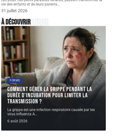
Les poux, ces petits parasites tenaces, peuvent transformer la
vie des enfants et de leurs parents
…
31 juillet 2026
À découvrir
À découvrir
FORME
Comment gérer la grippe pendant la
durée d’incubation pour limiter la
transmission ?
La grippe est une infection respiratoire causée par les
virus influenza A
…
6 août 2026