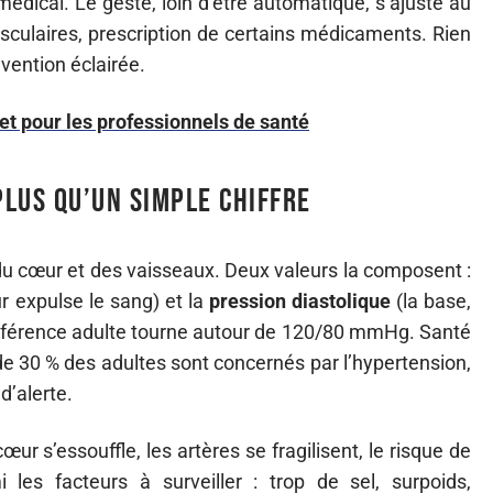
 médical. Le geste, loin d’être automatique, s’ajuste au
asculaires, prescription de certains médicaments. Rien
révention éclairée.
t pour les professionnels de santé
plus qu’un simple chiffre
 du cœur et des vaisseaux. Deux valeurs la composent :
r expulse le sang) et la
pression diastolique
(la base,
référence adulte tourne autour de 120/80 mmHg. Santé
 de 30 % des adultes sont concernés par l’hypertension,
d’alerte.
r s’essouffle, les artères se fragilisent, le risque de
i les facteurs à surveiller : trop de sel, surpoids,