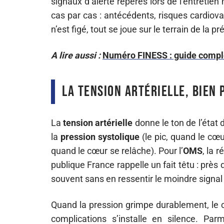
signaux d’alerte repérés lors de l’entretien
cas par cas : antécédents, risques cardiov
n’est figé, tout se joue sur le terrain de la p
A lire aussi :
Numéro FINESS : guide comple
La tension artérielle, bien 
La
tension artérielle
donne le ton de l’état
la
pression systolique
(le pic, quand le cœu
quand le cœur se relâche). Pour l’
OMS
, la 
publique France rappelle un fait têtu : près
souvent sans en ressentir le moindre signal 
Quand la pression grimpe durablement, le cœu
complications s’installe en silence. Parm