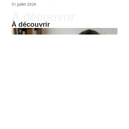
31 juillet 2026
À découvrir
À découvrir
FORME
Comment gérer la grippe
pendant la durée
d’incubation pour limiter
la transmission ?
La grippe est une infection respiratoire causée par les
virus influenza A
…
6 août 2026