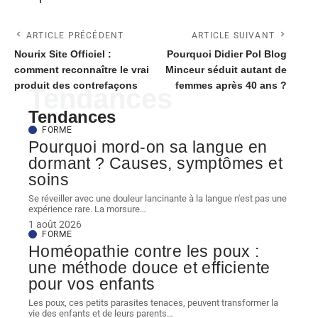
ARTICLE PRÉCÉDENT
ARTICLE SUIVANT
Nourix Site Officiel :
Pourquoi Didier Pol Blog
comment reconnaître le vrai
Minceur séduit autant de
produit des contrefaçons
femmes après 40 ans ?
Tendances
Tendances
FORME
Pourquoi mord-on sa langue en
dormant ? Causes, symptômes et
soins
Se réveiller avec une douleur lancinante à la langue n'est pas une
expérience rare. La morsure
…
1 août 2026
FORME
Homéopathie contre les poux :
une méthode douce et efficiente
pour vos enfants
Les poux, ces petits parasites tenaces, peuvent transformer la
vie des enfants et de leurs parents
…