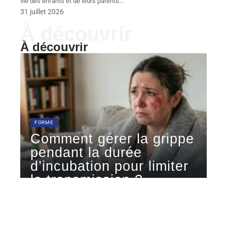
vie des enfants et de leurs parents
…
31 juillet 2026
À découvrir
À découvrir
FORME
Comment gérer la grippe
pendant la durée
d’incubation pour limiter
la transmission ?
La grippe est une infection respiratoire causée par les
virus influenza A
…
6 août 2026