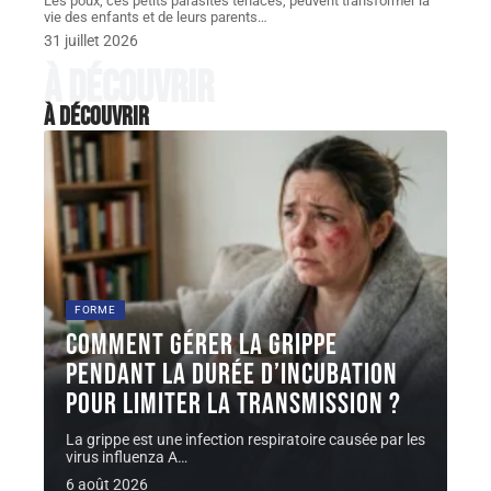
Les poux, ces petits parasites tenaces, peuvent transformer la
vie des enfants et de leurs parents
…
31 juillet 2026
À découvrir
À découvrir
FORME
Comment gérer la grippe
pendant la durée d’incubation
pour limiter la transmission ?
La grippe est une infection respiratoire causée par les
virus influenza A
…
6 août 2026