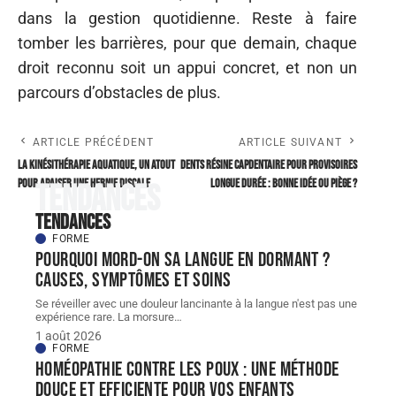
dans la gestion quotidienne. Reste à faire
tomber les barrières, pour que demain, chaque
droit reconnu soit un appui concret, et non un
parcours d’obstacles de plus.
ARTICLE PRÉCÉDENT
ARTICLE SUIVANT
La kinésithérapie aquatique, un atout
Dents résine Capdentaire pour provisoires
pour apaiser une hernie discale
longue durée : bonne idée ou piège ?
Tendances
Tendances
FORME
Pourquoi mord-on sa langue en dormant ?
Causes, symptômes et soins
Se réveiller avec une douleur lancinante à la langue n'est pas une
expérience rare. La morsure
…
1 août 2026
FORME
Homéopathie contre les poux : une méthode
douce et efficiente pour vos enfants