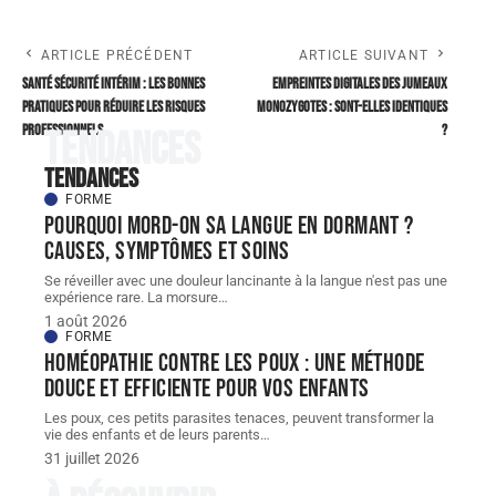
ARTICLE PRÉCÉDENT
ARTICLE SUIVANT
Santé sécurité intérim : les bonnes
Empreintes digitales des jumeaux
pratiques pour réduire les risques
monozygotes : sont-elles identiques
professionnels
?
Tendances
Tendances
FORME
Pourquoi mord-on sa langue en dormant ?
Causes, symptômes et soins
Se réveiller avec une douleur lancinante à la langue n'est pas une
expérience rare. La morsure
…
1 août 2026
FORME
Homéopathie contre les poux : une méthode
douce et efficiente pour vos enfants
Les poux, ces petits parasites tenaces, peuvent transformer la
vie des enfants et de leurs parents
…
31 juillet 2026