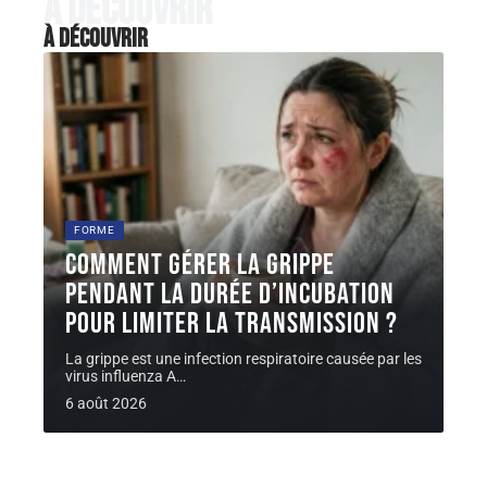
À découvrir
À découvrir
FORME
Comment gérer la grippe
pendant la durée d’incubation
pour limiter la transmission ?
La grippe est une infection respiratoire causée par les
virus influenza A
…
6 août 2026