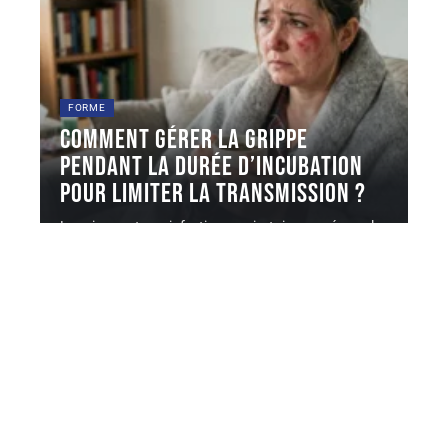
FORME
Comment gérer la grippe
pendant la durée d’incubation
pour limiter la transmission ?
La grippe est une infection respiratoire causée par les
virus influenza A
…
6 août 2026
Contact
Mentions légales
Sitemap