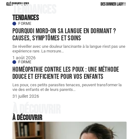
clé surveiller?
des dinner lady !
Tendances
Tendances
FORME
Pourquoi mord-on sa langue en dormant ?
Causes, symptômes et soins
Se réveiller avec une douleur lancinante à la langue n'est pas une
expérience rare. La morsure
…
1 août 2026
FORME
Homéopathie contre les poux : une méthode
douce et efficiente pour vos enfants
Les poux, ces petits parasites tenaces, peuvent transformer la
vie des enfants et de leurs parents
…
31 juillet 2026
À découvrir
À découvrir