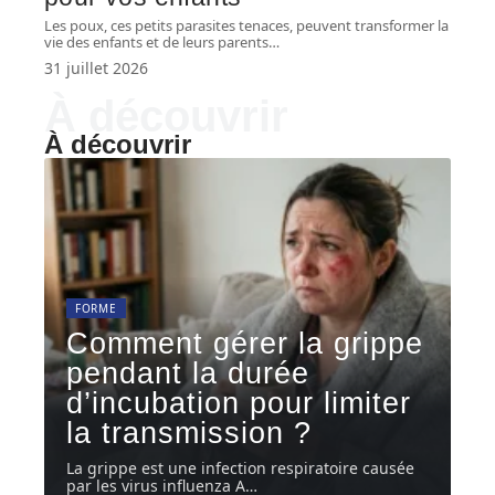
Les poux, ces petits parasites tenaces, peuvent transformer la
vie des enfants et de leurs parents
…
31 juillet 2026
À découvrir
À découvrir
FORME
Comment gérer la grippe
pendant la durée
d’incubation pour limiter
la transmission ?
La grippe est une infection respiratoire causée
par les virus influenza A
…