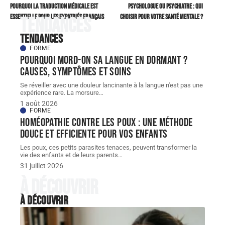
Pourquoi la traduction médicale est
Psychologue ou psychiatre : qui
essentielle pour les expatriés français
choisir pour votre santé mentale ?
Tendances
Tendances
FORME
Pourquoi mord-on sa langue en dormant ?
Causes, symptômes et soins
Se réveiller avec une douleur lancinante à la langue n'est pas une
expérience rare. La morsure
…
1 août 2026
FORME
Homéopathie contre les poux : une méthode
douce et efficiente pour vos enfants
Les poux, ces petits parasites tenaces, peuvent transformer la
vie des enfants et de leurs parents
…
31 juillet 2026
À découvrir
À découvrir