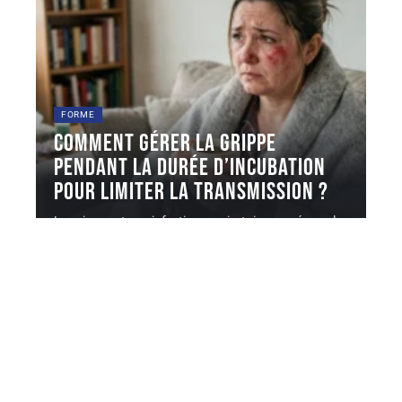
FORME
Comment gérer la grippe
pendant la durée d’incubation
pour limiter la transmission ?
La grippe est une infection respiratoire causée par les
virus influenza A
…
6 août 2026
Contact
Mentions légales
Sitemap