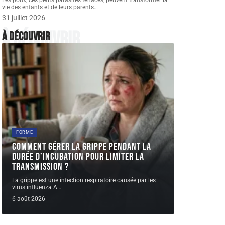
Les poux, ces petits parasites tenaces, peuvent transformer la
vie des enfants et de leurs parents
…
31 juillet 2026
À découvrir
À découvrir
FORME
Comment gérer la grippe pendant la
durée d’incubation pour limiter la
transmission ?
La grippe est une infection respiratoire causée par les
virus influenza A
…
6 août 2026