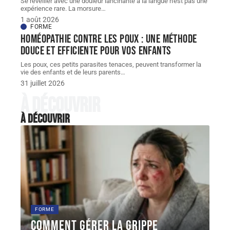
Se réveiller avec une douleur lancinante à la langue n'est pas une
expérience rare. La morsure
…
1 août 2026
FORME
Homéopathie contre les poux : une méthode
douce et efficiente pour vos enfants
Les poux, ces petits parasites tenaces, peuvent transformer la
vie des enfants et de leurs parents
…
31 juillet 2026
À découvrir
À découvrir
FORME
Comment gérer la grippe