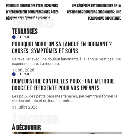
Pourquoi choisir des Établissements
Les bénéfices psychologiques de la
d’Hébergement pour Personnes Âgées
gestion des douleurs chroniques : une
Dépendantes (EHPAD) à Meaux ?
perspective importante
Tendances
Tendances
FORME
Pourquoi mord-on sa langue en dormant ?
Causes, symptômes et soins
Se réveiller avec une douleur lancinante à la langue n'est pas une
expérience rare. La morsure
…
1 août 2026
FORME
Homéopathie contre les poux : une méthode
douce et efficiente pour vos enfants
Les poux, ces petits parasites tenaces, peuvent transformer la
vie des enfants et de leurs parents
…
31 juillet 2026
À découvrir
À découvrir